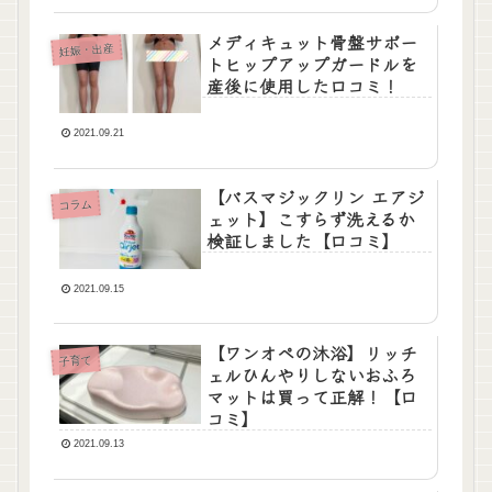
メディキュット骨盤サポー
妊娠・出産
トヒップアップガードルを
産後に使用した口コミ！
2021.09.21
【バスマジックリン エアジ
コラム
ェット】こすらず洗えるか
検証しました【口コミ】
2021.09.15
【ワンオペの沐浴】リッチ
子育て
ェルひんやりしないおふろ
マットは買って正解！【口
コミ】
2021.09.13