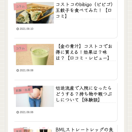
コストコのbibigo（ビビゴ）
コラム
王餃子を食べてみた！【口
コミ】
2021.09.10
【金の青汁】コストコでお
コラム
得に買える！効果は？味
は？【口コミ・レビュー】
2021.09.08
切迫流産で入院になったら
妊娠・出産
どうする？持ち物や暇つぶ
しについて【体験談】
2021.09.06
BMLストレートレッグの良
美容