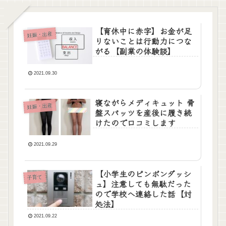
【育休中に赤字】お金が足
妊娠・出産
りないことは行動力につな
がる【副業の体験談】
2021.09.30
寝ながらメディキュット 骨
妊娠・出産
盤スパッツを産後に履き続
けたので口コミします
2021.09.29
【小学生のピンポンダッシ
子育て
ュ】注意しても無駄だった
ので学校へ連絡した話【対
処法】
2021.09.22