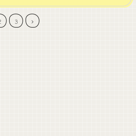
次
2
3
へ