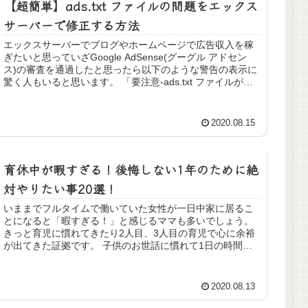
【超簡単】ads.txt ファイルの問題をエックス
サーバーで修正する方法
エックスサーバーでブログやホームページで広告収入を稼
ぎたいと思っていざGoogle AdSense(グーグル アドセン
ス)の審査を通過したと思ったら以下のような警告の表示に
驚く人もいると思います。 「要注意-ads.txt ファイルが含
まれ...
2020.08.15
育休中が暇すぎる！後悔しない1年のために絶
対やりたい事20選！
いままでフルタイムで働いていた女性が一日中家に居るこ
とになると「暇すぎる！」と感じるママも多いでしょう。
きっと育児に慣れてきたり2人目、3人目の育児で心に余裕
が出てきた証拠です。 子供のお世話に慣れて1日の時間の
流れが掴めてきたころに空い...
2020.08.13