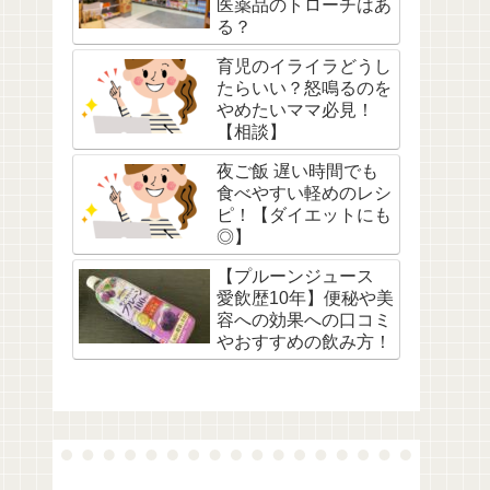
医薬品のトローチはあ
る？
育児のイライラどうし
たらいい？怒鳴るのを
やめたいママ必見！
【相談】
夜ご飯 遅い時間でも
食べやすい軽めのレシ
ピ！【ダイエットにも
◎】
【プルーンジュース
愛飲歴10年】便秘や美
容への効果への口コミ
やおすすめの飲み方！