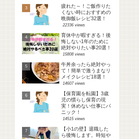
疲れた～！ご飯作りた
くない時におすすめの
晩御飯レシピ32選！
22336 views
育休中が暇すぎる！後
悔しない1年のために
絶対やりたい事20選！
15808 views
牛丼余ったら絶対やっ
て！簡単で激うまなリ
メイクレシピ18選！
14607 views
【保育園を転園】3歳
児の慣らし保育の現
実！休めない仕事にパ
ニック！
14515 views
【小1の壁】退職した
ら後悔します。時短や