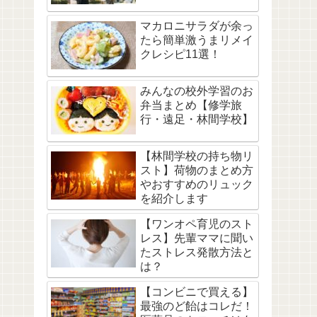
マカロニサラダが余っ
たら簡単激うまリメイ
クレシピ11選！
みんなの校外学習のお
弁当まとめ【修学旅
行・遠足・林間学校】
【林間学校の持ち物リ
スト】荷物のまとめ方
やおすすめのリュック
を紹介します
【ワンオペ育児のスト
レス】先輩ママに聞い
たストレス発散方法と
は？
【コンビニで買える】
最強のど飴はコレだ！