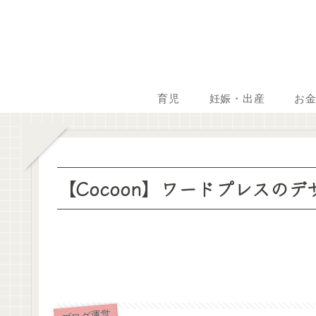
育児
妊娠・出産
お
【Cocoon】ワードプレスの