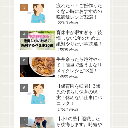
疲れた～！ご飯作りた
くない時におすすめの
晩御飯レシピ32選！
22313 views
育休中が暇すぎる！後
悔しない1年のために
絶対やりたい事20選！
15808 views
牛丼余ったら絶対やっ
て！簡単で激うまなリ
メイクレシピ18選！
14583 views
【保育園を転園】3歳
児の慣らし保育の現
実！休めない仕事にパ
ニック！
14514 views
【小1の壁】退職した
ら後悔します。時短や