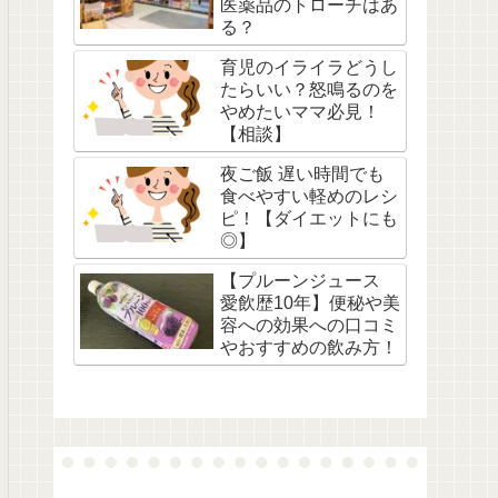
医薬品のトローチはあ
る？
育児のイライラどうし
たらいい？怒鳴るのを
やめたいママ必見！
【相談】
夜ご飯 遅い時間でも
食べやすい軽めのレシ
ピ！【ダイエットにも
◎】
【プルーンジュース
愛飲歴10年】便秘や美
容への効果への口コミ
やおすすめの飲み方！