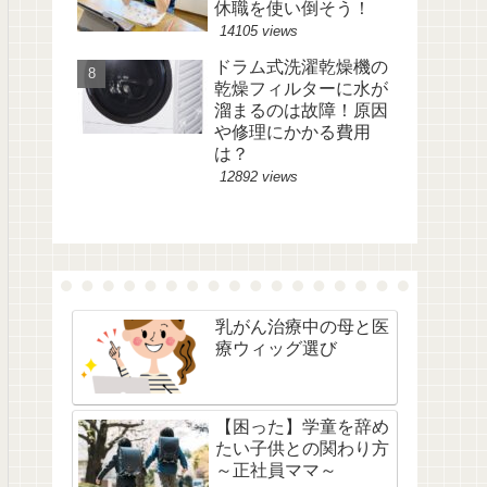
休職を使い倒そう！
14105 views
ドラム式洗濯乾燥機の
乾燥フィルターに水が
溜まるのは故障！原因
や修理にかかる費用
は？
12892 views
乳がん治療中の母と医
療ウィッグ選び
【困った】学童を辞め
たい子供との関わり方
～正社員ママ～