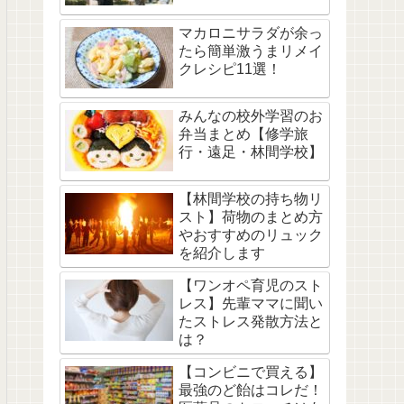
マカロニサラダが余っ
たら簡単激うまリメイ
クレシピ11選！
みんなの校外学習のお
弁当まとめ【修学旅
行・遠足・林間学校】
【林間学校の持ち物リ
スト】荷物のまとめ方
やおすすめのリュック
を紹介します
【ワンオペ育児のスト
レス】先輩ママに聞い
たストレス発散方法と
は？
【コンビニで買える】
最強のど飴はコレだ！