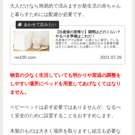
大人だけなら簡易的で済みますが新生児の赤ちゃん
と暮らすためには配慮が必要です。
【出産後の里帰り】期間はどのくらい？
やるべき準備はこれだ！
出産後のママは身体・心身ともに疲労している
状態です。そのため体に負担がかかる家事労働
はすぐに始めることは難しいです。また出産後
でも元気に見えるママでも2～3時間おきの授乳
が24時間ですからママの睡眠時間が少なくなり
慢性の寝不足状態の日々が続...
rei100.com
2021.07.26
物音の少なく生活していても明かりや室温の調整を
しやすい場所にベッドを用意してあげなくてはなり
ません。
ベビーベッドは必ず必要ではありませんが、なるべ
く安全のために設置することをおすすめします。
木製のものは大きく場所を取りますし組立も必要な