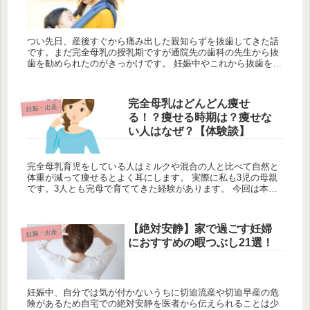
つい先日、産後すぐから痛み出した親知らずを抜歯してきた話
です。まだ完全母乳の授乳期ですが通院先の歯科の先生から抜
歯を勧められたのがきっかけです。 妊娠中やこれから抜歯を考
えている人の参考になればと思います。 私の親知らずは下2本
が歯茎に埋ま...
完全母乳はどんどん痩せ
妊娠・出産
る！？痩せる時期は？痩せな
い人はなぜ？【体験談】
完全母乳育児をしている人はミルクや混合の人と比べて自然と
体重が減って痩せるとよく耳にします。 実際に私も3児の母親
です。3人とも完母で育ててきた経験があります。 今回は本当
に完全母乳だと痩せるのか、痩せやすい時期や痩せない人がい
るのはなぜな...
【絶対安静】家で過ごす妊婦
妊娠・出産
におすすめの暇つぶし21選！
妊娠中、自分では気が付かないうちに切迫流産や切迫早産の危
険があるため自宅での絶対安静を医者から伝えられることは少