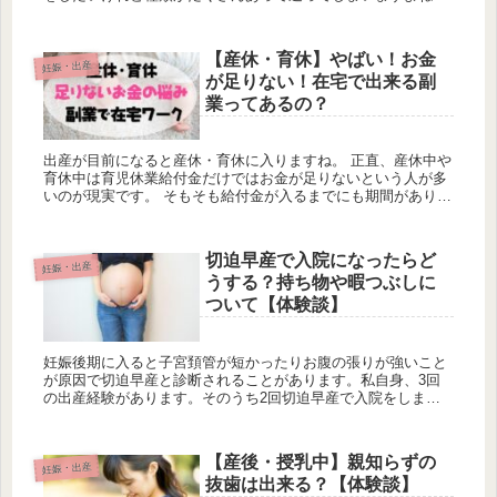
そこで今回は私が実際に産後の3ヶ月間毎日寝る時に履き続け
たメディキュット...
【産休・育休】やばい！お金
妊娠・出産
が足りない！在宅で出来る副
業ってあるの？
出産が目前になると産休・育休に入りますね。 正直、産休中や
育休中は育児休業給付金だけではお金が足りないという人が多
いのが現実です。 そもそも給付金が入るまでにも期間がありま
すし、収入が減ったことに対して家族が増えることで家庭の支
出は大幅に増...
切迫早産で入院になったらど
妊娠・出産
うする？持ち物や暇つぶしに
ついて【体験談】
妊娠後期に入ると子宮頚管が短かったりお腹の張りが強いこと
が原因で切迫早産と診断されることがあります。私自身、3回
の出産経験があります。そのうち2回切迫早産で入院をしまし
た。 切迫早産で入院になったら持ち物は何を準備したらいいの
かしら？ 産科...
【産後・授乳中】親知らずの
妊娠・出産
抜歯は出来る？【体験談】