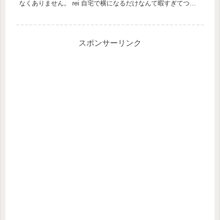
なくありません。 rei 自宅で横になるだけなんて暇すぎてつま
らないんです。実は私も1人目で切迫流産になり、2人目では切
迫早産に...
スポンサーリンク