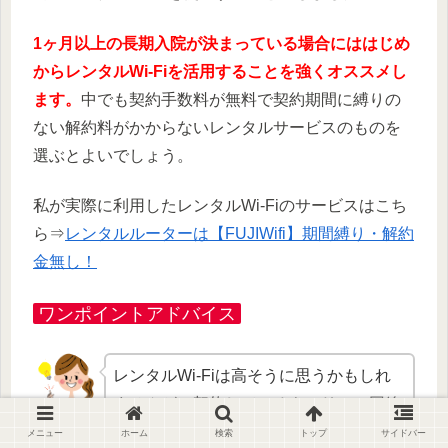
1ヶ月以上の長期入院が決まっている場合にははじめ
からレンタルWi-Fiを活用することを強くオススメし
ます。
中でも契約手数料が無料で契約期間に縛りの
ない解約料がかからないレンタルサービスのものを
選ぶとよいでしょう。
私が実際に利用したレンタルWi-Fiのサービスはこち
ら⇒
レンタルルーターは【FUJIWifi】期間縛り・解約
金無し！
ワンポイントアドバイス
レンタルWi-Fiは高そうに思うかもしれ
ませんが、契約しているキャリアの回線
での使用料を増やすよりも結果的にお得
メニュー
ホーム
検索
トップ
サイドバー