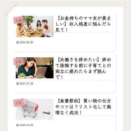
【お金持ちのママ友が羨ま
お金
しい】収入格差に悩んだら
見て！
2021.08.30
【共働きを辞めたい】辞め
お金
て後悔する前に子育てとの
両立に疲れたらまず読ん
で！
2021.07.28
【食費節約】買い物の仕方
お金
やコツは？リスト化して無
理なく成功！
2020.10.28