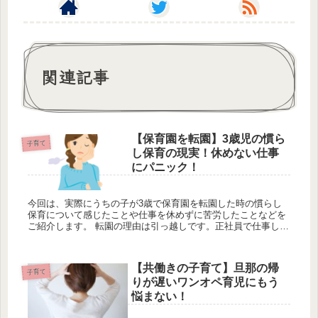
関連記事
【保育園を転園】3歳児の慣ら
子育て
し保育の現実！休めない仕事
にパニック！
今回は、実際にうちの子が3歳で保育園を転園した時の慣らし
保育について感じたことや仕事を休めずに苦労したことなどを
ご紹介します。 転園の理由は引っ越しです。正社員で仕事して
いたのでいきなりの慣らし保育となり仕事が休めず大変でし
た。 【保育園の...
【共働きの子育て】旦那の帰
子育て
りが遅いワンオペ育児にもう
悩まない！