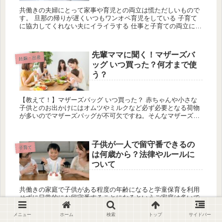
共働きの夫婦にとって家事や育児との両立は慌ただしいもので
す。 旦那の帰りが遅くいつもワンオペ育児をしている 子育て
に協力してくれない夫にイライラする 仕事と子育ての両立に疲
れた rei そんな人にぜひ読んでほしいです。 ワンオペ育児と
は？ ...
先輩ママに聞く！マザーズバ
妊娠・出産
ッグ いつ買った？何才まで使
う？
【教えて！】マザーズバッグ いつ買った？ 赤ちゃんや小さな
子供とのお出かけにはオムツやミルクなど必ず必要となる荷物
が多いのでマザーズバッグが不可欠ですね。そんなマザーズバ
ッグはみんないつ頃買うのがよいのか悩んでいる方はぜひ最後
まで読んでみて...
子供が一人で留守番できるの
子育て
は何歳から？法律やルールに
ついて
共働きの家庭で子供がある程度の年齢になると学童保育を利用
せずに日常的にお留守番することになるというご家庭は多いで
しょう。 ほかにも子どもを一人家に残し、外出しなければいけ
ない状況に遭遇することもあるでしょう。 しかし、子どもを一
メニュー
ホーム
検索
トップ
サイドバー
人もしくは兄...