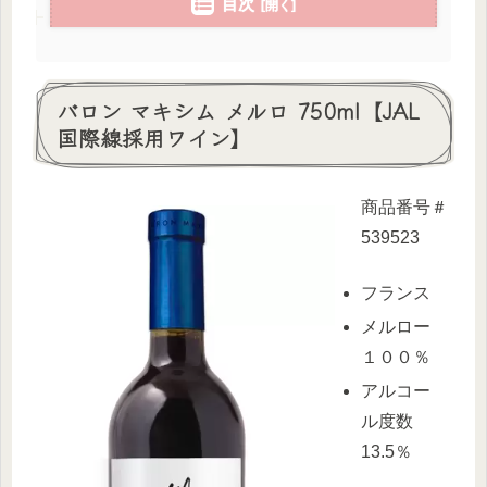
目次
バロン マキシム メルロ 750ml【JAL
国際線採用ワイン】
商
品番号＃
539523
フランス
メルロー
１００％
アルコー
ル度数
13.5％