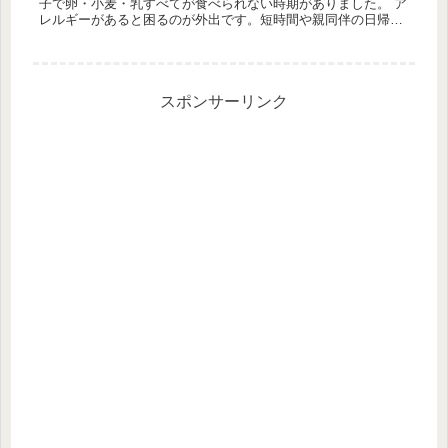
子で卵・小麦・乳すべてが食べられない時期がありました。 ア
レルギーがあると困るのが外出です。短時間や親同伴の日帰り
であればなんとかお弁当など準備しておけるのですが、夏など
は痛むのが心...
スポンサーリンク