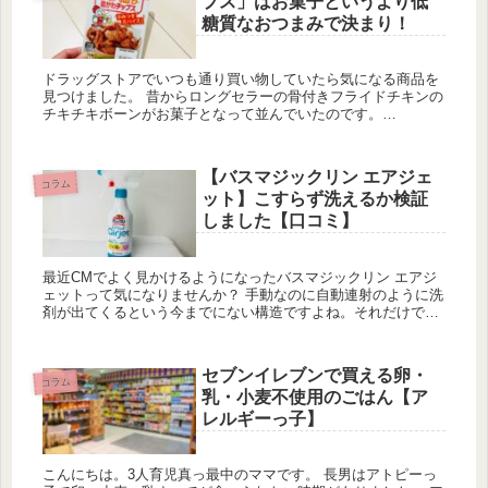
プス」はお菓子というより低
糖質なおつまみで決まり！
ドラッグストアでいつも通り買い物していたら気になる商品を
見つけました。 昔からロングセラーの骨付きフライドチキンの
チキチキボーンがお菓子となって並んでいたのです。
(function(b,c,f,g,a,d,e){b.MoshimoAffi...
【バスマジックリン エアジェ
コラム
ット】こすらず洗えるか検証
しました【口コミ】
最近CMでよく見かけるようになったバスマジックリン エアジ
ェットって気になりませんか？ 手動なのに自動連射のように洗
剤が出てくるという今までにない構造ですよね。それだけでな
く、こすらず30秒で綺麗になるという事で気になって購入して
みたので口...
セブンイレブンで買える卵・
コラム
乳・小麦不使用のごはん【ア
レルギーっ子】
こんにちは。3人育児真っ最中のママです。 長男はアトピーっ