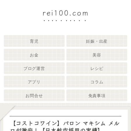
rei100.com
育児
妊娠・出産
お金
美容
ブログ運営
レシピ
アプリ
コラム
お問合せ
免責事項
【コストコワイン】バロン マキシム メル
ロが激安！【日本航空採用の実績】