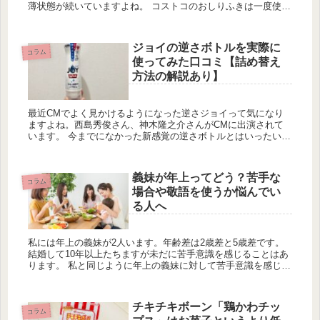
薄状態が続いていますよね。 コストコのおしりふきは一度使う
と一般のおしりふきでは物足りないと思う人も多いはず！ そん
な中...
ジョイの逆さボトルを実際に
コラム
使ってみた口コミ【詰め替え
方法の解説あり】
最近CMでよく見かけるようになった逆さジョイって気になり
ますよね。西島秀俊さん、神木隆之介さんがCMに出演されて
います。 今までになかった新感覚の逆さボトルとはいったい何
なのか私も気になっていました。 rei 実際に購入して使ってみ
たので口...
義妹が年上ってどう？苦手な
コラム
場合や敬語を使うか悩んでい
る人へ
私には年上の義妹が2人います。年齢差は2歳差と5歳差です。
結婚して10年以上たちますが未だに苦手意識を感じることはあ
ります。 私と同じように年上の義妹に対して苦手意識を感じて
いる人やこれから結婚を控えていて年上の義妹と上手く付き合
っていけ...
チキチキボーン「鶏かわチッ
コラム